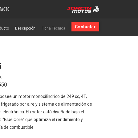
TACTO
Contactar
ducto
Descripción
Ficha Técnica
5
A
550
posee un motor monocilíndrico de 249 cc, 4T,
frigerado por aire y sistema de alimentación de
n electrónica. El motor está diseñado bajo el
 “Blue Core” que optimiza el rendimiento y
a de combustible.