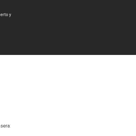
erto y
sera: