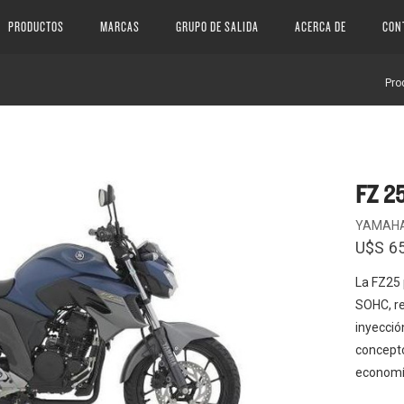
PRODUCTOS
MARCAS
GRUPO DE SALIDA
ACERCA DE
CON
Pro
FZ 2
YAMAH
U$S
6
La FZ25 
SOHC, re
inyecció
concepto
economí