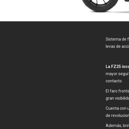
Sistema de f
levas de acc
La FZ25 inco
mayor seguri
contacto.
El faro front
gran visibilid
Cuenta con 
de revolucion
Además, brin