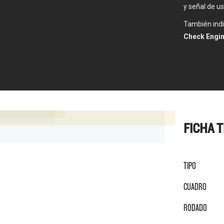
y señal de us
También indi
Check Engin
FICHA 
TIPO
CUADRO
RODADO