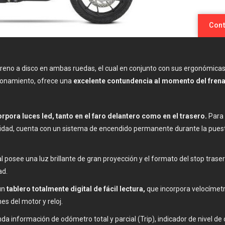
Cont
reno a disco en ambas ruedas, el cual en conjunto con sus ergonómicas
ionamiento, ofrece una
excelente contundencia al momento del fren
rpora luces led, tanto en el faro delantero como en el trasero.
Para 
dad, cuenta con un sistema de encendido permanente durante la pues
al posee una luz brillante de gran proyección y el formato del stop trase
ad.
un
tablero totalmente digital de fácil lectura,
que incorpora velocímetr
es del motor y reloj.
da información de odómetro total y parcial (Trip), indicador de nivel de