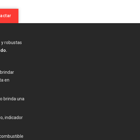
actar
 y robustas
ado.
brindar
ta en
ro brinda una
o, indicador
 combustible