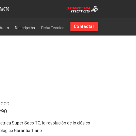
TACTO
Contactar
ducto
Descripción
Ficha Técnica
SOCO
290
ctrica Super Soco TC, la revolución de lo clásico
nológico Garantía 1 año