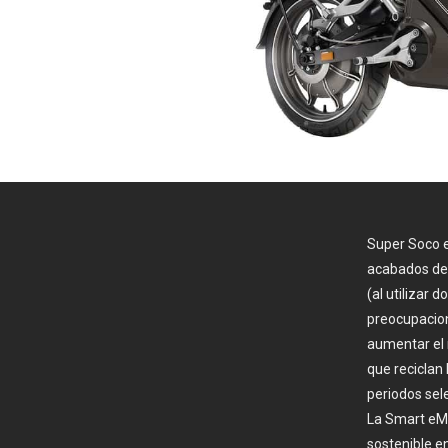
Super Soco e
acabados de 
(al utilizar
preocupacion
aumentar el 
que reciclan 
periodos sel
La Smart eMo
sostenible e