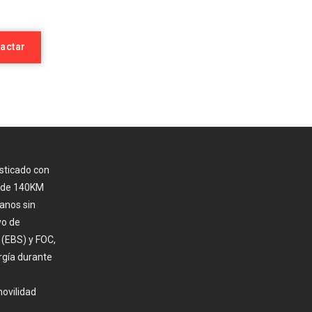
actar
isticado con
ía de 140KM
ianos sin
vo de
 (EBS) y FOC,
ergía durante
ovilidad